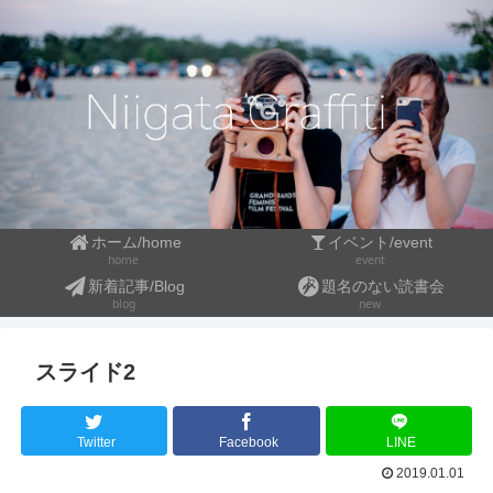
ホーム/home
イベント/event
event
home
新着記事/Blog
題名のない読書会
blog
new
スライド2
Twitter
Facebook
LINE
2019.01.01