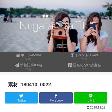
ホーム/home
イベント/event
event
home
新着記事/Blog
題名のない読書会
blog
new
素材_180410_0022
Twitter
Facebook
LINE
2018.12.13