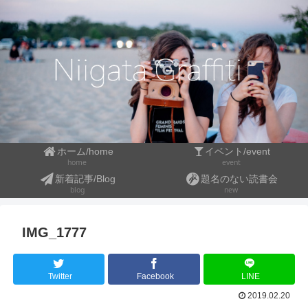
ホーム/home
イベント/event
event
home
新着記事/Blog
題名のない読書会
blog
new
IMG_1777
Twitter
Facebook
LINE
2019.02.20