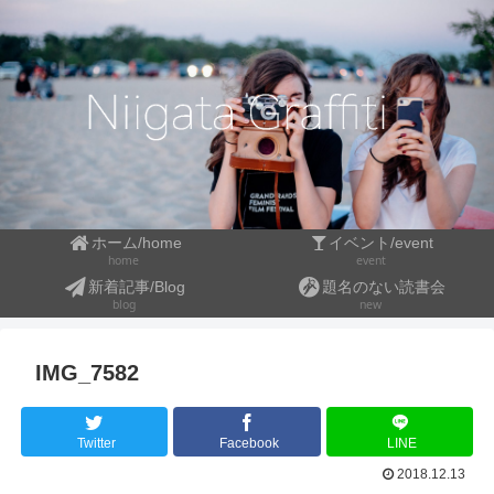
ホーム/home
イベント/event
event
home
新着記事/Blog
題名のない読書会
blog
new
IMG_7582
Twitter
Facebook
LINE
2018.12.13