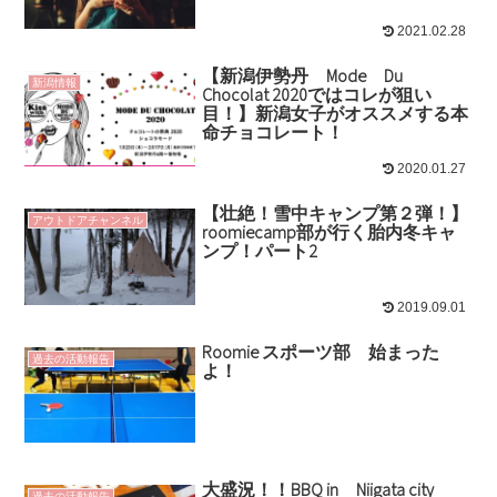
2021.02.28
【新潟伊勢丹 Mode Du
新潟情報
Chocolat 2020ではコレが狙い
目！】新潟女子がオススメする本
命チョコレート！
2020.01.27
【壮絶！雪中キャンプ第２弾！】
アウトドアチャンネル
roomiecamp部が行く胎内冬キャ
ンプ！パート2
2019.09.01
Roomie スポーツ部 始まった
過去の活動報告
よ！
大盛況！！BBQ in Niigata city
過去の活動報告