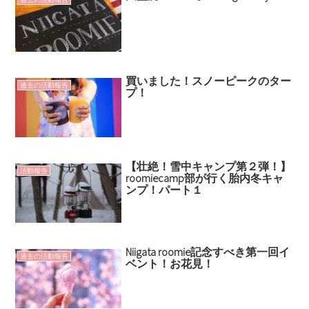
買いました！スノーピークのター
過去の活動報告
プ！
【壮絶！雪中キャンプ第２弾！】
活動報告
roomiecamp部が行く胎内冬キャ
ンプ！パート１
Niigata roomie記念すべき第一回イ
過去の活動報告
ベント！お花見！