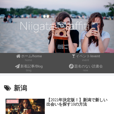
ホーム/home
イベント/event
event
home
新着記事/Blog
題名のない読書会
blog
new
新潟
【2021年決定版！】新潟で新しい
新潟情報
出会いを探す10の方法