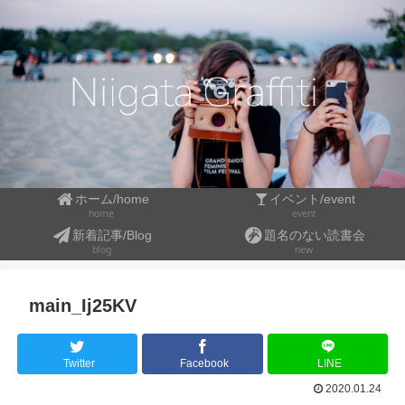
ホーム/home
イベント/event
event
home
新着記事/Blog
題名のない読書会
blog
new
main_Ij25KV
Twitter
Facebook
LINE
2020.01.24