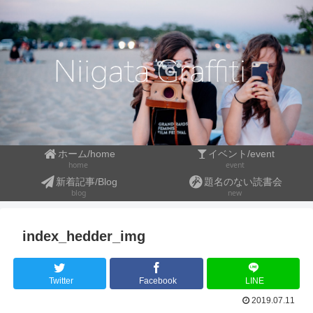
ホーム/home
イベント/event
event
home
新着記事/Blog
題名のない読書会
blog
new
index_hedder_img
Twitter
Facebook
LINE
2019.07.11