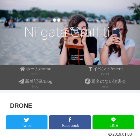
ホーム/home
イベント/event
event
home
新着記事/Blog
題名のない読書会
blog
new
DRONE
Twitter
Facebook
LINE
2019.01.08