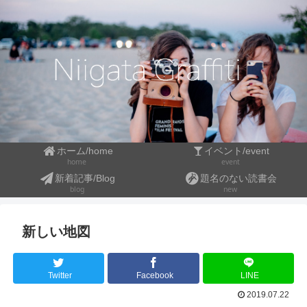
ホーム/home
イベント/event
event
home
新着記事/Blog
題名のない読書会
blog
new
新しい地図
Twitter
Facebook
LINE
2019.07.22