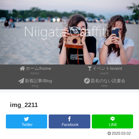
ホーム/home
イベント/event
event
home
新着記事/Blog
題名のない読書会
blog
new
img_2211
Twitter
Facebook
LINE
2020.03.02