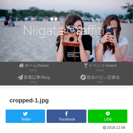
ホーム/home
イベント/event
event
home
新着記事/Blog
題名のない読書会
blog
new
cropped-1.jpg
Twitter
Facebook
LINE
2018.12.09