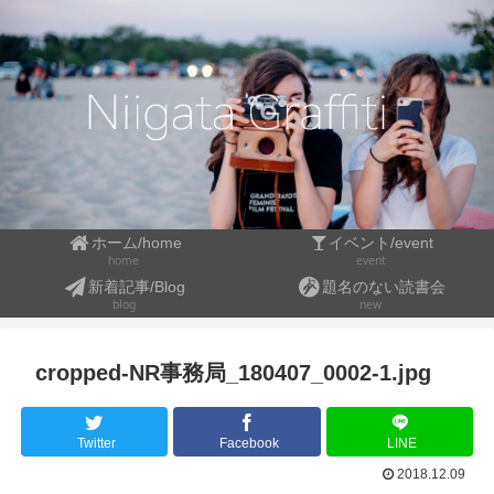
ホーム/home
イベント/event
event
home
新着記事/Blog
題名のない読書会
blog
new
cropped-NR事務局_180407_0002-1.jpg
Twitter
Facebook
LINE
2018.12.09