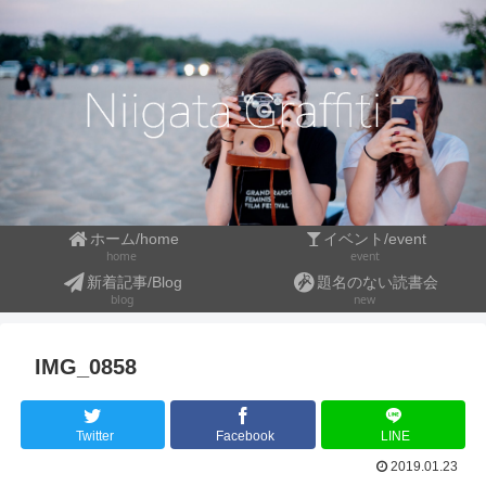
ホーム/home
イベント/event
event
home
新着記事/Blog
題名のない読書会
blog
new
IMG_0858
Twitter
Facebook
LINE
2019.01.23