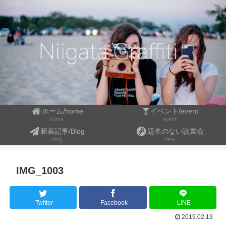
ホーム/home
イベント/event
event
home
新着記事/Blog
題名のない読書会
blog
new
IMG_1003
Twitter
Facebook
LINE
2019.02.19