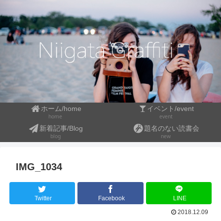
ホーム/home
イベント/event
event
home
新着記事/Blog
題名のない読書会
blog
new
IMG_1034
Twitter
Facebook
LINE
2018.12.09