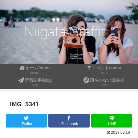
ホーム/home
イベント/event
event
home
新着記事/Blog
題名のない読書会
blog
new
IMG_5341
Twitter
Facebook
LINE
2019.08.16