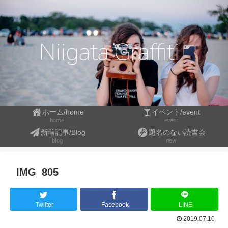
ホーム/home
イベント/event
event
home
新着記事/Blog
題名のない読書会
blog
new
IMG_805
Twitter
Facebook
LINE
2019.07.10