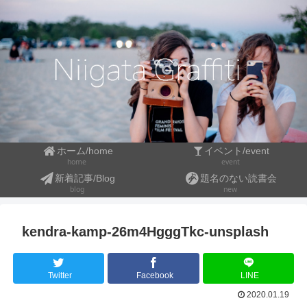
ホーム/home
イベント/event
event
home
新着記事/Blog
題名のない読書会
blog
new
kendra-kamp-26m4HgggTkc-unsplash
Twitter
Facebook
LINE
2020.01.19