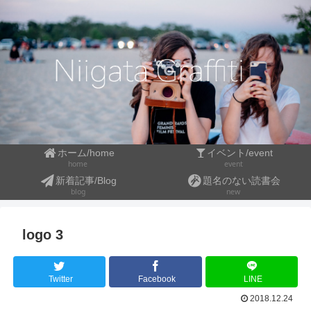
ホーム/home
イベント/event
event
home
新着記事/Blog
題名のない読書会
blog
new
logo 3
Twitter
Facebook
LINE
2018.12.24