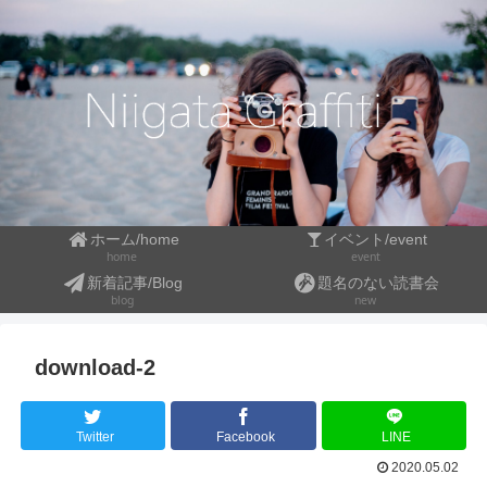
ホーム/home
イベント/event
event
home
新着記事/Blog
題名のない読書会
blog
new
download-2
Twitter
Facebook
LINE
2020.05.02