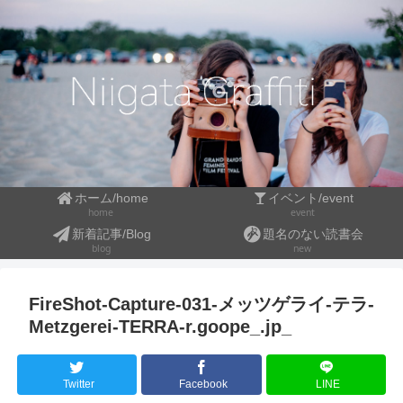
ホーム/home
イベント/event
event
home
新着記事/Blog
題名のない読書会
blog
new
FireShot-Capture-031-メッツゲライ-テラ-
Metzgerei-TERRA-r.goope_.jp_
Twitter
Facebook
LINE