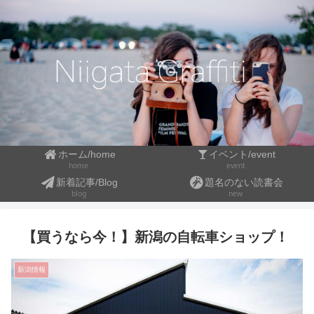
ホーム/home
イベント/event
event
home
新着記事/Blog
題名のない読書会
blog
new
【買うなら今！】新潟の自転車ショップ！
新潟情報