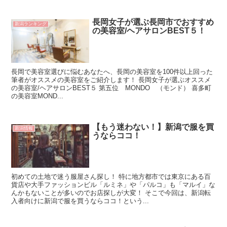
長岡女子が選ぶ長岡市でおすすめ
新潟ランキング
の美容室/ヘアサロンBEST５！
長岡で美容室選びに悩むあなたへ、長岡の美容室を100件以上回った
筆者がオススメの美容室をご紹介します！ 長岡女子が選ぶオススメ
の美容室/ヘアサロンBEST５ 第五位 MONDO （モンド） 喜多町
の美容室MOND...
【もう迷わない！】新潟で服を買
新潟情報
うならココ！
初めての土地で迷う服屋さん探し！ 特に地方都市では東京にある百
貨店や大手ファッションビル「ルミネ」や「パルコ」も「マルイ」な
んかもないことが多いのでお店探しが大変！ そこで今回は、新潟転
入者向けに新潟で服を買うならココ！という...