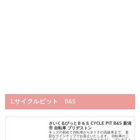
1.サイクルピット B&S
さいくるぴっとＢ＆Ｓ CYCLE PIT B&S 新潟
市 自転車 ブリヂストン
キッズの初めて自転車からオトナの高級車まで、 多
彩なラインナップでお迎えいたします。 自転車のこ
とならさいくるぴっとにお任せください。ブリヂスト